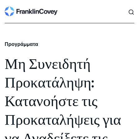
Search
Skip
to
content
Προγράμματα
Μη Συνειδητή
Προκατάληψη:
Κατανοήστε τις
Προκαταλήψεις για
να Αναδείξετε τις