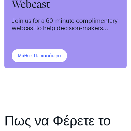
Webcast
Join us for a 60-minute complimentary
webcast to help decision-makers
understand an approach to identifying
and addressing bias in their
organization.
Μάθετε Περισσότερα
Πως να Φέρετε το