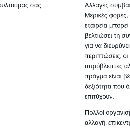
Κουλτούρας σας
Αλλαγές συμβαί
Μερικές φορές, 
εταιρεία μπορε
βελτιώσει τη σ
για να διευρύνε
περιπτώσεις, ο
απρόβλεπτες αλ
πράγμα είναι βέ
δεξιότητα που ό
επιτύχουν.
Πολλοί οργανισμ
αλλαγή, επικεντ