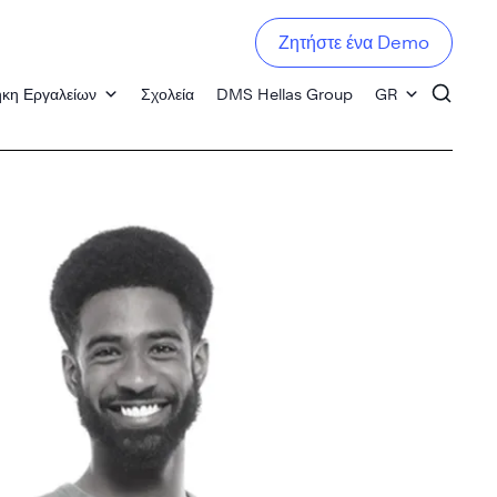
Ζητήστε ένα Demo
ήκη Εργαλείων
Σχολεία
DMS Hellas Group
GR