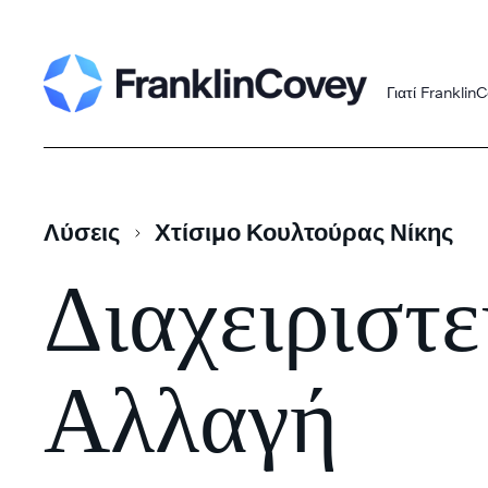
Skip
Search
to
content
Γιατί Franklin
Λύσεις
Χτίσιμο Κουλτούρας Νίκης
Διαχειριστε
Αλλαγή