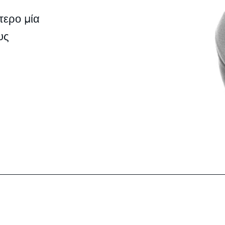
τερο μία
υς